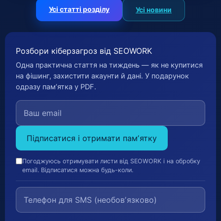
Усі статті розділу
Усі новини
Розбори кіберзагроз від SEOWORK
Одна практична стаття на тиждень — як не купитися
на фішинг, захистити акаунти й дані. У подарунок
одразу памʼятка у PDF.
Підписатися і отримати памʼятку
Погоджуюсь отримувати листи від SEOWORK і на обробку
email. Відписатися можна будь-коли.