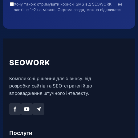
Хочу також отримувати корисні SMS від SEOWORK — не
частіше 1–2 на місяць. Окрема згода, можна відкликати.
SEOWORK
Комплексні рішення для бізнесу: від
розробки сайтів та SEO-стратегій до
впровадження штучного інтелекту.
Послуги