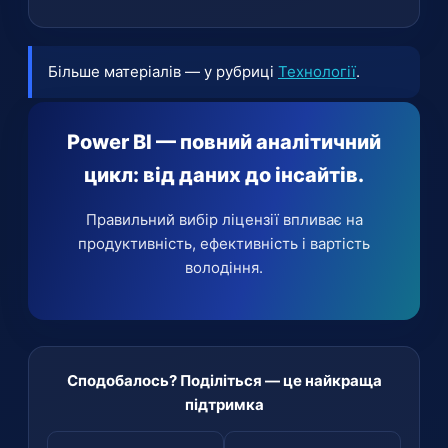
До 50 активних користувачів зазвичай
окремих експертів. Fabric Capacity (F64+)
достатньо Power BI Pro, а для аналітиків,
— організаційна ліцензія, що дозволяє
яким потрібні великі моделі та AI, — PPU.
споживачам із Free переглядати контент,
Більше матеріалів — у рубриці
Технології
.
Головне — розділити авторів контенту та
для enterprise-масштабу.
споживачів і планувати з огляду на
майбутнє зростання.
Power BI — повний аналітичний
цикл: від даних до інсайтів.
Правильний вибір ліцензії впливає на
продуктивність, ефективність і вартість
володіння.
Сподобалось? Поділіться — це найкраща
підтримка