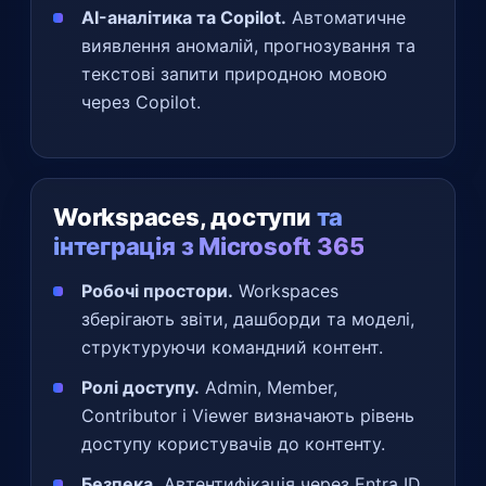
AI-аналітика та Copilot.
Автоматичне
виявлення аномалій, прогнозування та
текстові запити природною мовою
через Copilot.
Workspaces, доступи
та
інтеграція з Microsoft 365
Робочі простори.
Workspaces
зберігають звіти, дашборди та моделі,
структуруючи командний контент.
Ролі доступу.
Admin, Member,
Contributor і Viewer визначають рівень
доступу користувачів до контенту.
Безпека.
Автентифікація через Entra ID,