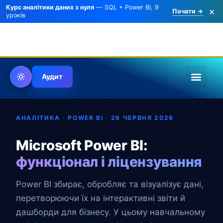
Курс аналітики даних з нуля
— SQL + Power BI, 9
×
Почати →
уроків
Аудит
СТАТТІ ПРО ПОС
АНАЛІТИКА · POWER BI ·
26 ЧЕРВНЯ 2026
Microsoft Power BI:
функціонал і ліцензування
Power BI збирає, обробляє та візуалізує дані,
перетворюючи їх на інтерактивні звіти й
дашборди для бізнесу. У цьому навчальному