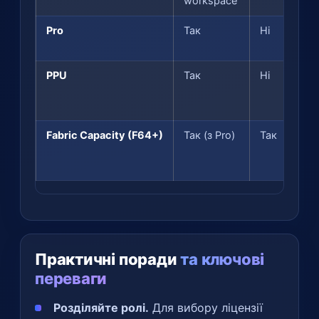
workspace
Pro
Так
Ні
PPU
Так
Ні
Fabric Capacity (F64+)
Так (з Pro)
Так
Практичні поради
та ключові
переваги
Розділяйте ролі.
Для вибору ліцензії