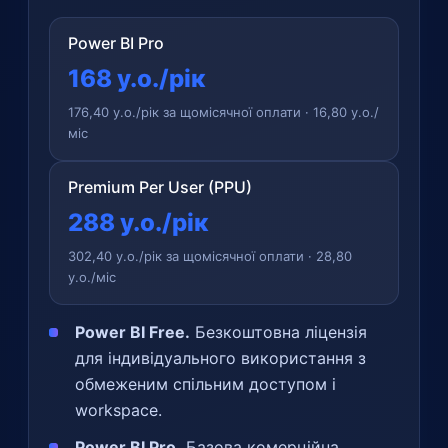
Power BI Pro
168 у.о./рік
176,40 у.о./рік за щомісячної оплати · 16,80 у.о./
міс
Premium Per User (PPU)
288 у.о./рік
302,40 у.о./рік за щомісячної оплати · 28,80
у.о./міс
Power BI Free.
Безкоштовна ліцензія
для індивідуального використання з
обмеженим спільним доступом і
workspace.
Power BI Pro.
Базова комерційна