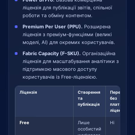
ліцензія для публікації звітів, спільної
роботи та обміну контентом.
Premium Per User (PPU).
Розширена
ліцензія з преміум-функціями (великі
моделі, AI) для окремих користувачів.
Fabric Capacity (F-SKU).
Організаційна
ліцензія для масштабування аналітики з
підтримкою масового доступу
користувачів із Free-ліцензією.
Ліцензія
Створення
Перегляд
та
без
публікація
платної
ліцензії
Free
Лише
Ні
особистий