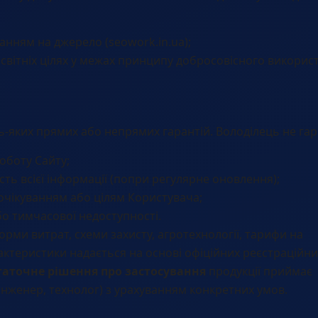
анням на джерело (seowork.in.ua);
світніх цілях у межах принципу добросовісного викорис
удь-яких прямих або непрямих гарантій. Володілець не гар
оботу Сайту;
сть всієї інформації (попри регулярне оновлення);
очікуванням або цілям Користувача;
бо тимчасової недоступності.
орми витрат, схеми захисту, агротехнології, тарифи на
рактеристики надається на основі офіційних реєстраційни
таточне рішення про застосування
продукції приймає
інженер, технолог) з урахуванням конкретних умов.