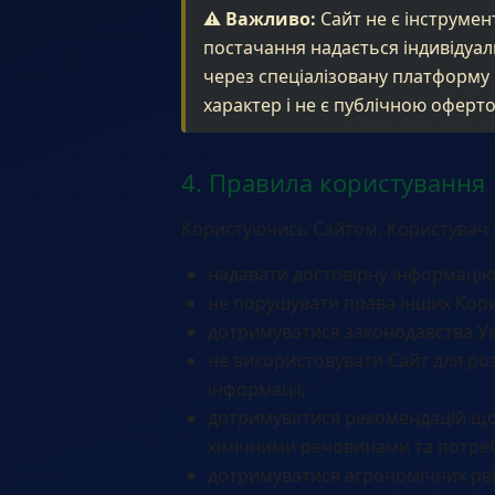
⚠️ Важливо:
Сайт не є інструмен
постачання надається індивідуа
через спеціалізовану платформу
характер і не є публічною офертою
4. Правила користування
Користуючись Сайтом, Користувач 
надавати достовірну інформацію
не порушувати права інших Корис
дотримуватися законодавства Ук
не використовувати Сайт для ро
інформації;
дотримуватися рекомендацій що
хімічними речовинами та потреб
дотримуватися агрономічних ре