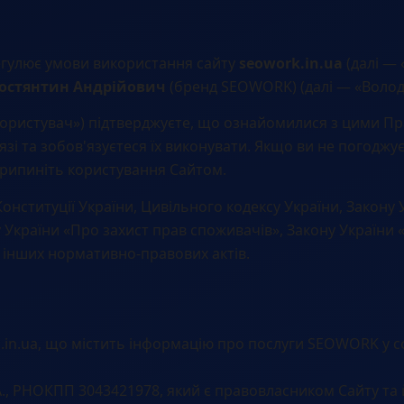
егулює умови використання сайту
seowork.in.ua
(далі — 
остянтин Андрійович
(бренд SEOWORK) (далі — «Волод
Користувач») підтверджуєте, що ознайомилися з цими П
зі та зобов'язуєтеся їх виконувати. Якщо ви не погоджує
рипиніть користування Сайтом.
онституції України, Цивільного кодексу України, Закону 
 України «Про захист прав споживачів», Закону України 
а інших нормативно-правових актів.
.in.ua, що містить інформацію про послуги SEOWORK у с
, РНОКПП 3043421978, який є правовласником Сайту та 