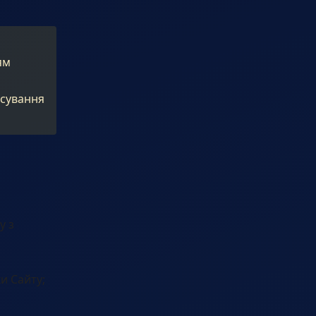
ям
осування
у з
и Сайту;