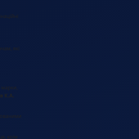
інаційні
чам, які
і марки,
в К.А.
трованими
я, крім