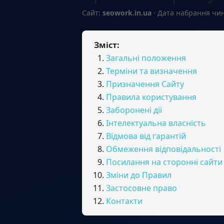
Сайт:
seowork.in.ua
· Дата набрання чи
Зміст:
Загальні положення
Терміни та визначення
Призначення Сайту
Правила користування
Заборонені дії
Інтелектуальна власність
Відмова від гарантій
Обмеження відповідальності
Посилання на сторонні сайти
Зміни до Правил
Застосовне право
Контакти