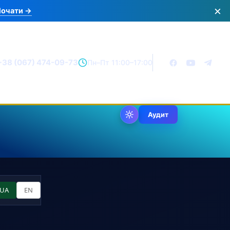
×
очати →
+38 (067) 474-09-73
Пн–Пт 11:00–17:00
Аудит
UA
EN