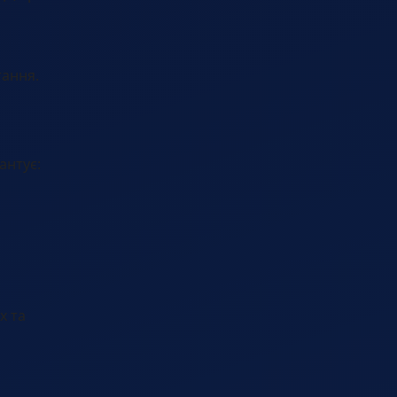
тання.
антує:
х та