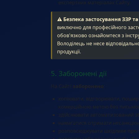
експертних матеріалах Сайту.
⚠️ Безпека застосування ЗЗР та
виключно для професійного заст
обов'язково ознайомтеся з інстр
Володілець не несе відповідальн
продукції.
5. Заборонені дії
На Сайті
заборонено
:
копіювати, відтворювати, пошир
комерційною метою без письмов
здійснювати автоматизований збі
намагатися отримати несанкціон
розповсюджувати шкідливе прогр
видавати себе за іншу особу або