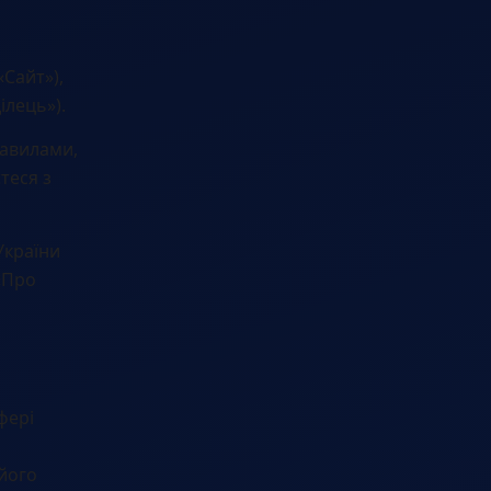
«Сайт»),
ілець»).
равилами,
теся з
України
«Про
фері
його