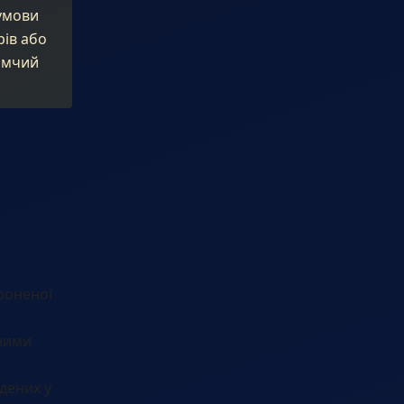
 умови
рів або
йомчий
роненої
чними
дених у