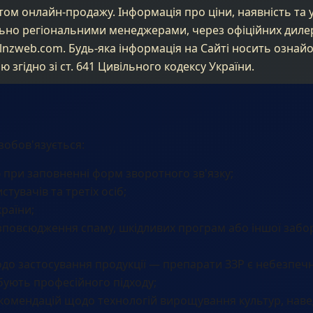
том онлайн-продажу. Інформація про ціни, наявність та
льно регіональними менеджерами, через офіційних диле
lnzweb.com
. Будь-яка інформація на Сайті носить озна
 згідно зі ст. 641 Цивільного кодексу України.
зобов'язується:
 при заповненні форм зворотного зв'язку;
тувачів та третіх осіб;
раїни;
зповсюдження спаму, шкідливих програм або іншої забо
до застосування продукції — препарати ЗЗР є небезпе
ують професійного підходу;
комендацій щодо технологій вирощування культур, наве