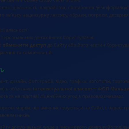
онної діяльності, шахрайства, поширення дезінформації;
 зв'язку нецензурну лексику, образи, погрози, дискрим
ї власності;
 персональних даних інших Користувачів.
во
обмежити доступ
до Сайту або його частин Користува
дження та компенсацій.
ть
ент, дизайн, фотографії, відео, графіка, логотипи, торгов
х) є об'єктами
інтелектуальної власності ФОП Мальце
ться на підставі ліцензійних угод з правовласниками.
торгові марки, що використовуються на Сайті, є зареєс
авовласників.
Сайту допускається лише з письмового дозволу Володільц