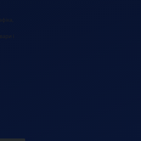
афіка,
вари і
.