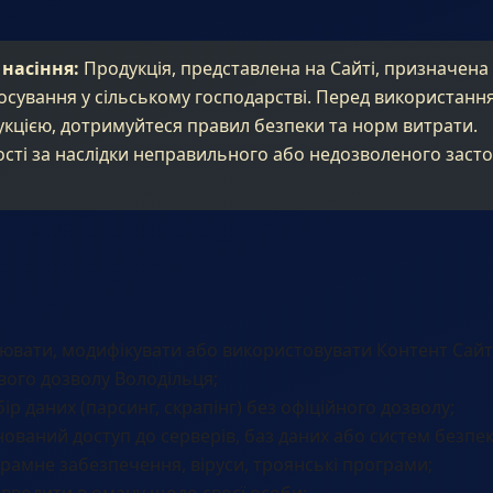
 насіння:
Продукція, представлена на Сайті, призначена
осування у сільському господарстві. Перед використанн
укцією, дотримуйтеся правил безпеки та норм витрати.
ості за наслідки неправильного або недозволеного заст
ювати, модифікувати або використовувати Контент Сайт
ого дозволу Володільця;
р даних (парсинг, скрапінг) без офіційного дозволу;
ований доступ до серверів, баз даних або систем безпек
амне забезпечення, віруси, троянські програми;
 вводити в оману щодо своєї особи;