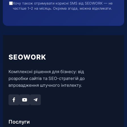
Хочу також отримувати корисні SMS від SEOWORK — не
частіше 1–2 на місяць. Окрема згода, можна відкликати.
SEOWORK
Комплексні рішення для бізнесу: від
розробки сайтів та SEO-стратегій до
впровадження штучного інтелекту.
Послуги