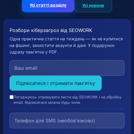
Усі статті розділу
Усі новини
Розбори кіберзагроз від SEOWORK
Одна практична стаття на тиждень — як не купитися
на фішинг, захистити акаунти й дані. У подарунок
одразу памʼятка у PDF.
Підписатися і отримати памʼятку
Погоджуюсь отримувати листи від SEOWORK і на обробку
email. Відписатися можна будь-коли.