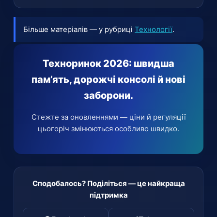
вважають, що консоль поступається
подорожчання пам’яті, через яке компанія
навіть дешевшій PS5.
не зможе утримувати поточні ціни.
Більше матеріалів — у рубриці
Технології
.
Першими, як очікується, подорожчають
Mac та iPad.
Техноринок 2026: швидша
пам’ять, дорожчі консолі й нові
заборони.
Стежте за оновленнями — ціни й регуляції
цьогоріч змінюються особливо швидко.
Сподобалось? Поділіться — це найкраща
підтримка