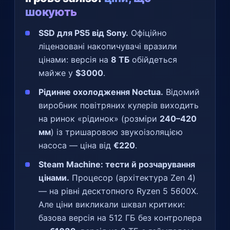
шокують
SSD для PS5 від Sony.
Офіційно
ліцензовані накопичувачі вразили
цінами: версія на
8 ТБ
обійдеться
майже у
$3000
.
Рідинне охолодження Noctua.
Відомий
виробник повітряних кулерів виходить
на ринок «рідинок» (розміри
240–420
мм
) із тришаровою звукоізоляцією
насоса — ціна від
€220
.
Steam Machine: тести й розчарування
цінами.
Процесор (архітектура Zen 4)
— на рівні десктопного Ryzen 5 5600X.
Але ціни викликали шквал критики:
базова версія на 512 ГБ без контролера