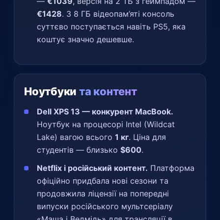
—
€1039
, версія на 2 ТБ з геймпадом —
€1428
. З 8 ГБ відеопам’яті консоль
суттєво поступається навіть PS5, яка
коштує значно дешевше.
Ноутбуки
та контент
Dell XPS 13 — конкурент MacBook.
Ноутбук на процесорі Intel (Wildcat
Lake) вагою всього
1 кг
. Ціна для
студентів — близько
$600
.
Netflix і російський контент.
Платформа
офіційно придбала нові сезони та
продовжила ліцензії на попередні
випуски російського мультсеріалу
«Маша і Ведмідь» для трансляції в