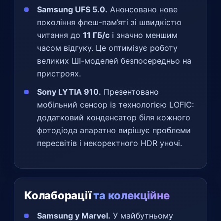
Samsung UFS 5.0.
Анонсовано нове
покоління флеш-пам’яті зі швидкістю
читання до
11 ГБ/с
і значно меншим
часом відгуку. Це оптимізує роботу
великих ШІ-моделей безпосередньо на
пристроях.
Sony LYTIA 910.
Презентовано
мобільний сенсор із технологією LOFIC:
додатковий конденсатор біля кожного
фотодіода апаратно вирішує проблеми
пересвітів і некоректного HDR уночі.
Колаборації
та колекційне
Samsung у Marvel.
У майбутньому