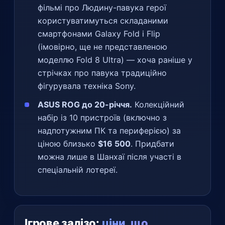
фільмі про Людину-павука герої
користуватимуться складаними
смартфонами Galaxy Fold і Flip
(імовірно, ще не представленою
моделлю Fold 8 Ultra) — хоча раніше у
стрічках про павука традиційно
фігурувала техніка Sony.
ASUS ROG до 20-річчя.
Колекційний
набір із 10 пристроїв (включно з
надпотужним ПК та периферією) за
ціною близько
$16 500
. Придбати
можна лише в Шанхаї після участі в
спеціальній лотереї.
Ігрове залізо:
ціни, що