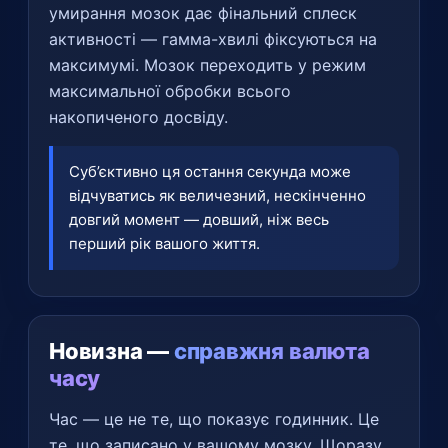
умирання мозок дає фінальний сплеск
активності — гамма-хвилі фіксуються на
максимумі. Мозок переходить у режим
максимальної обробки всього
накопиченого досвіду.
Суб’єктивно ця остання секунда може
відчуватись як величезний, нескінченно
довгий момент — довший, ніж весь
перший рік вашого життя.
Новизна —
справжня валюта
часу
Час — це не те, що показує годинник. Це
те, що записано у вашому мозку. Щоразу,