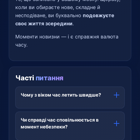
коли ви обираєте нове, складне й
несподіване, ви буквально
подовжуєте
своє життя зсередини
.
Моменти новизни — і є справжня валюта
часу.
Часті
питання
Чому з віком час летить швидше?
Бо мозок вимірює час кількістю нових
вражень, а не секундами. У дитинстві все
Чи справді час сповільнюється в
нове, тож час розтягується; у дорослому
момент небезпеки?
житті рутина вмикає автопілот, який не