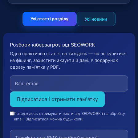
Усі статті розділу
Усі новини
Розбори кіберзагроз від SEOWORK
Одна практична стаття на тиждень — як не купитися
на фішинг, захистити акаунти й дані. У подарунок
одразу памʼятка у PDF.
Підписатися і отримати памʼятку
Погоджуюсь отримувати листи від SEOWORK і на обробку
email. Відписатися можна будь-коли.