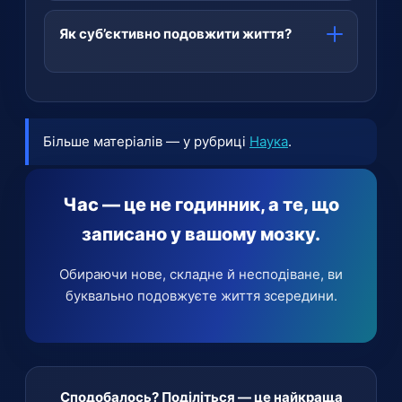
створює спогадів, і роки «стискаються».
Ні, це ілюзія пам’яті. Реальна швидкість
сприйняття не зростає — просто мозок під
Як суб’єктивно подовжити життя?
дією адреналіну фіксує деталі надщільно.
Згадуючи цей насичений момент, ми
Наповнювати його новизною: новими
ретроспективно сприймаємо його як дуже
враженнями, складними й несподіваними
довгий.
завданнями, незнайомими місцями. Чим
Більше матеріалів — у рубриці
Наука
.
більше нового обробляє мозок, тим
«довшим» суб’єктивно стає прожитий час.
Час — це не годинник, а те, що
записано у вашому мозку.
Обираючи нове, складне й несподіване, ви
буквально подовжуєте життя зсередини.
Сподобалось? Поділіться — це найкраща