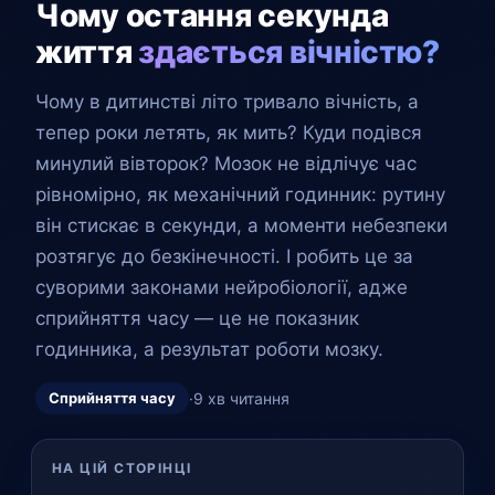
Чому остання секунда
життя
здається вічністю?
Чому в дитинстві літо тривало вічність, а
тепер роки летять, як мить? Куди подівся
минулий вівторок? Мозок не відлічує час
рівномірно, як механічний годинник: рутину
він стискає в секунди, а моменти небезпеки
розтягує до безкінечності. І робить це за
суворими законами нейробіології, адже
сприйняття часу — це не показник
годинника, а результат роботи мозку.
Сприйняття часу
·
9 хв читання
НА ЦІЙ СТОРІНЦІ