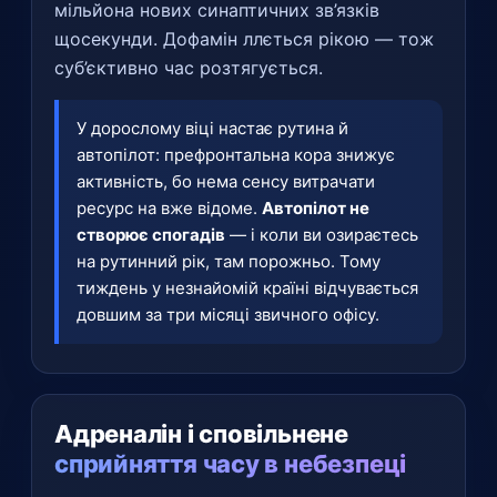
мільйона нових синаптичних зв’язків
щосекунди. Дофамін ллється рікою — тож
суб’єктивно час розтягується.
У дорослому віці настає рутина й
автопілот: префронтальна кора знижує
активність, бо нема сенсу витрачати
ресурс на вже відоме.
Автопілот не
створює спогадів
— і коли ви озираєтесь
на рутинний рік, там порожньо. Тому
тиждень у незнайомій країні відчувається
довшим за три місяці звичного офісу.
Адреналін і сповільнене
сприйняття часу в небезпеці