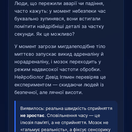
Люди, що пережили аварії чи падіння,
часто кажуть: у момент небезпеки час
буквально зупинявся, вони встигали
помітити найдрібніші деталі за частку
секунди. Як це можливо?
У момент загрози мигдалеподібне тіло
миттєво запускає викид адреналіну й
норадреналіну, і мозок переходить у
режим надвисокої частоти обробки.
Нейробіолог Девід Іглмен перевіряв це
експериментом — скидаючи людей із
безпечної, але лячної висоти.
Виявилось: реальна швидкість сприйняття
не зростає
. Сповільнення часу — це
ілюзія пам’яті, а не сприйняття. Мозок не
«гальмує реальність», а фіксує сенсорику