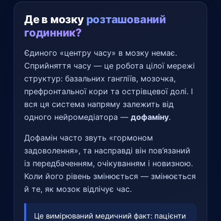
Де в мозку
розташований
годинник?
Єдиного «центру часу» в мозку немає.
Сприйняття часу — це робота цілої мережі
структур: базальних гангліїв, мозочка,
префронтальної кори та острівцевої долі. І
вся ця система напряму залежить від
одного нейромедіатора —
дофаміну
.
Дофамін часто звуть «гормоном
задоволення», та насправді він пов’язаний
із передбаченням, очікуванням і новизною.
Коли його рівень змінюється — змінюється
й те, як мозок відлічує час.
Це вимірюваний медичний факт: пацієнти