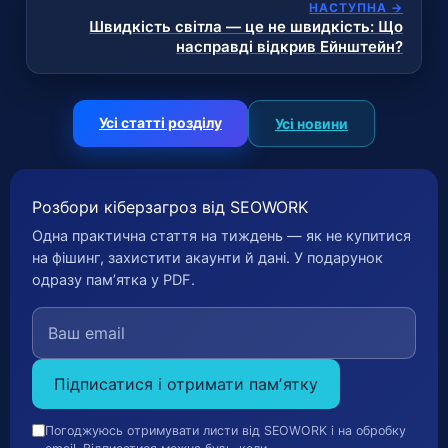
НАСТУПНА →
Швидкість світла — це не швидкість: Що
насправді відкрив Ейнштейн?
Усі статті розділу
Усі новини
Розбори кіберзагроз від SEOWORK
Одна практична стаття на тиждень — як не купитися
на фішинг, захистити акаунти й дані. У подарунок
одразу памʼятка у PDF.
Підписатися і отримати памʼятку
Погоджуюсь отримувати листи від SEOWORK і на обробку