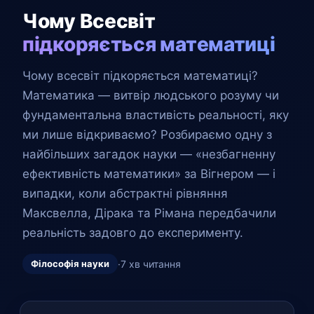
Чому Всесвіт
підкоряється математиці
Чому всесвіт підкоряється математиці?
Математика — витвір людського розуму чи
фундаментальна властивість реальності, яку
ми лише відкриваємо? Розбираємо одну з
найбільших загадок науки — «незбагненну
ефективність математики» за Вігнером — і
випадки, коли абстрактні рівняння
Максвелла, Дірака та Рімана передбачили
реальність задовго до експерименту.
Філософія науки
·
7 хв читання