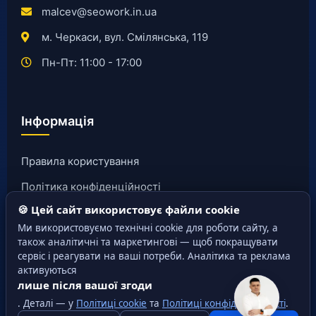
malcev@seowork.in.ua
м. Черкаси, вул. Смілянська, 119
Пн-Пт: 11:00 - 17:00
Інформація
Правила користування
Політика конфіденційності
🍪 Цей сайт використовує файли cookie
Публічна оферта
Ми використовуємо технічні cookie для роботи сайту, а
Правила cookie
також аналітичні та маркетингові — щоб покращувати
сервіс і реагувати на ваші потреби. Аналітика та реклама
активуються
лише після вашої згоди
. Деталі — у
Політиці cookie
та
Політиці конфіденційності
.