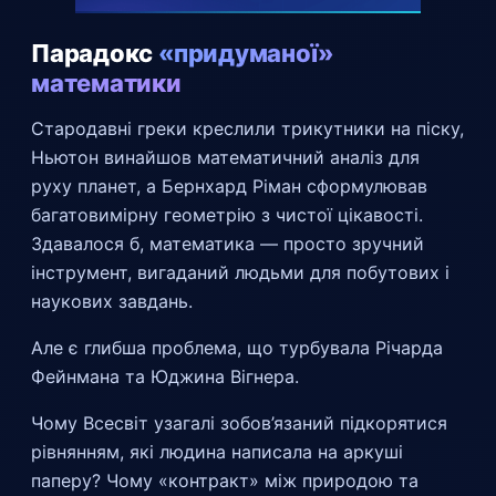
Парадокс
«придуманої»
математики
Стародавні греки креслили трикутники на піску,
Ньютон винайшов математичний аналіз для
руху планет, а Бернхард Ріман сформулював
багатовимірну геометрію з чистої цікавості.
Здавалося б, математика — просто зручний
інструмент, вигаданий людьми для побутових і
наукових завдань.
Але є глибша проблема, що турбувала Річарда
Фейнмана та Юджина Вігнера.
Чому Всесвіт узагалі зобов’язаний підкорятися
рівнянням, які людина написала на аркуші
паперу? Чому «контракт» між природою та