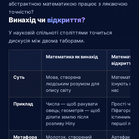
абстрактною математикою працює з лякаючою
точністю?
Винахід чи
відкриття?
У науковій спільноті століттями точиться
дискусія між двома таборами.
Математика як винахід
Математика
відкриття (
Суть
Мова, створена
Математичні
людським розумом для
існують нез
опису світу
нас
Приклад
Числа — щоб рахувати
Прості числ
овець; геометрія — щоб
Піфагора бу
ділити землю після
істинними щ
розливу Нілу
першої люд
Метафора
Молоток, створений
Артефакт, я