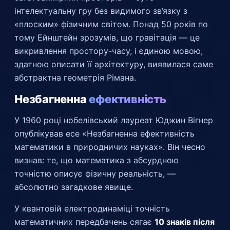
інтелектуальну гру без видимого зв’язку з
«плоским» фізичним світом. Понад 50 років по
тому Ейнштейн зрозумів, що гравітація — це
викривлення простору-часу, і єдиною мовою,
здатною описати її архітектуру, виявилася саме
абстрактна геометрія Рімана.
Незбагненна
ефективність
У 1960 році нобелівський лауреат Юджин Вігнер
опублікував есе «Незбагненна ефективність
математики в природничих науках». Він чесно
визнав: те, що математика з абсурдною
точністю описує фізичну реальність, —
абсолютно загадкове явище.
У квантовій електродинаміці точність
математичних передбачень сягає
10 знаків після