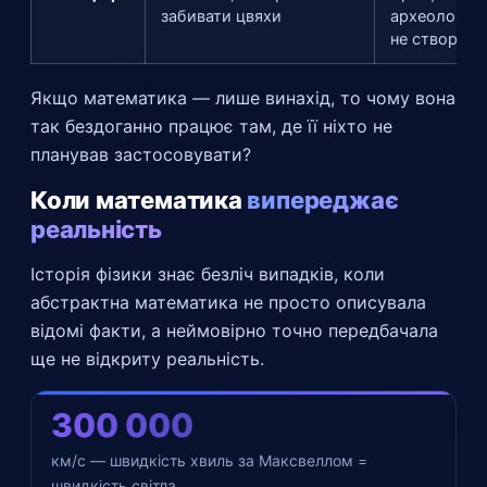
забивати цвяхи
археолог зн
не створює
Якщо математика — лише винахід, то чому вона
так бездоганно працює там, де її ніхто не
планував застосовувати?
Коли математика
випереджає
реальність
Історія фізики знає безліч випадків, коли
абстрактна математика не просто описувала
відомі факти, а неймовірно точно передбачала
ще не відкриту реальність.
300 000
км/с — швидкість хвиль за Максвеллом =
швидкість світла