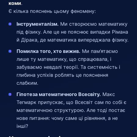
коми
.
Є кілька пояснень цьому феномену:
Інструменталізм.
Ми створюємо математику
під фізику. Але це не пояснює випадки Рімана
й Дірака, де математика випереджала фізику.
Помилка того, хто вижив.
Ми пам’ятаємо
лише ту математику, що спрацювала, і
забуваємо невдалі теорії. Та системність і
глибина успіхів роблять це пояснення
слабким.
Гіпотеза математичного Всесвіту.
Макс
Тегмарк припускає, що Всесвіт сам по собі є
математичною структурою. Але тоді постає
нове питання: чому саме ці рівняння, а не
інші?