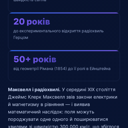
20 років
до експериментального відкриття радіохвиль
Герцом
50+ років
від геометрії Рімана (1854) до її ролі в Ейнштейна
Максвелл і радіохвилі.
У середині XIX століття
Джеймс Клерк Максвелл звів закони електрики
й магнетизму в рівняння — і виявив
математичний наслідок: поля можуть
породжувати одне одного й поширюватися
хвилями зі швидкістю 300 000 км/с, що збіглося