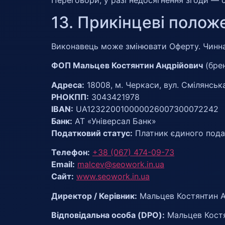
13. Прикінцеві полож
Виконавець може змінювати Оферту. Чинна 
ФОП Мальцев Костянтин Андрійович
(бре
Адреса:
18008, м. Черкаси, вул. Смілянська, 
РНОКПП:
3043421978
IBAN:
UA123220010000026007300072242
Банк:
АТ «Універсал Банк»
Податковий статус:
Платник єдиного подат
Телефон:
+38 (067) 474-09-73
Email:
malcev@seowork.in.ua
Сайт:
www.seowork.in.ua
Директор / Керівник:
Мальцев Костянтин А
Відповідальна особа (DPO):
Мальцев Костя