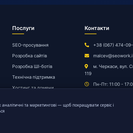
Послуги
Контакти
SEO-просування
+38 (067) 474-09
Розробка сайтів
malcev@seowork.i
Розробка ШІ-ботів
м. Черкаси, вул. С
119
Технічна підтримка
Пн-Пт: 11:00 - 17:
Хостинг та домени
ж аналітичні та маркетингові — щоб покращувати сервіс і
ься
© 2026 SEOWORK. Всі права захищено. ФОП Мальцев К.А.