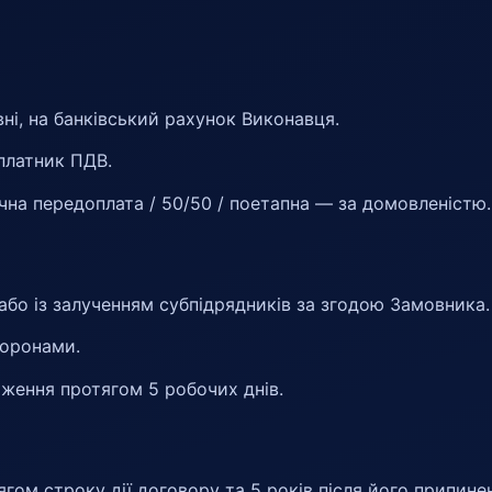
вні, на банківський рахунок Виконавця.
 платник ПДВ.
на передоплата / 50/50 / поетапна — за домовленістю.
бо із залученням субпідрядників за згодою Замовника.
торонами.
ження протягом 5 робочих днів.
гом строку дії договору та 5 років після його припине