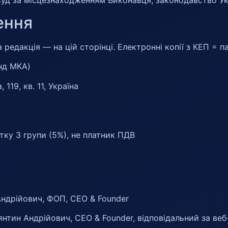
ення
редакція — на цій сторінці. Електронні копії з КЕП = 
нд MKA)
119, кв. 11, Україна
ку 3 групи (5%), не платник ПДВ
ндрійович, ФОП, CEO & Founder
нтин Андрійович, CEO & Founder, відповідальний за ве