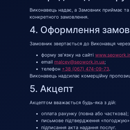
Виконавець надає, а Замовник приймає та 
конкретного замовлення.
4. Оформлення замо
Замовник звертається до Виконавця через
форму звʼязку на сайті
www.seowork.i
email
malcev@seowork.in.ua
;
телефон
+38 (067) 474-09-73
.
Виконавець надсилає комерційну пропозиц
5. Акцепт
Акцептом вважається будь-яка з дій:
оплата рахунку (повна або часткова);
письмове підтвердження «погоджую»
підписання акта надання послуг.