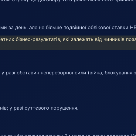
ми за день, але не більше подвійної облікової ставки НБ
тних бізнес-результатів, які залежать від чинників поз
у разі обставин непереборної сили (війна, блокування з
нів; у разі суттєвого порушення.
суд за місцезнаходженням Виконавця, законодавство Ук