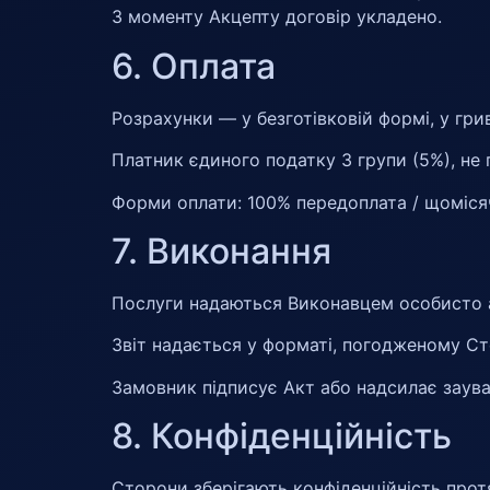
З моменту Акцепту договір укладено.
6. Оплата
Розрахунки — у безготівковій формі, у гри
Платник єдиного податку 3 групи (5%), не
Форми оплати: 100% передоплата / щомісяч
7. Виконання
Послуги надаються Виконавцем особисто а
Звіт надається у форматі, погодженому С
Замовник підписує Акт або надсилає заува
8. Конфіденційність
Сторони зберігають конфіденційність протя