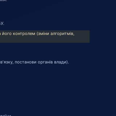
У.
а його контролем (зміни алгоритмів,
вʼязку, постанови органів влади).
раїни.