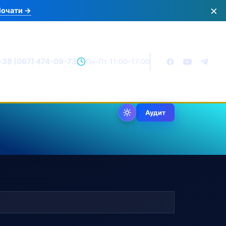
×
очати →
+38 (067) 474-09-73
Пн–Пт 11:00–17:00
Аудит