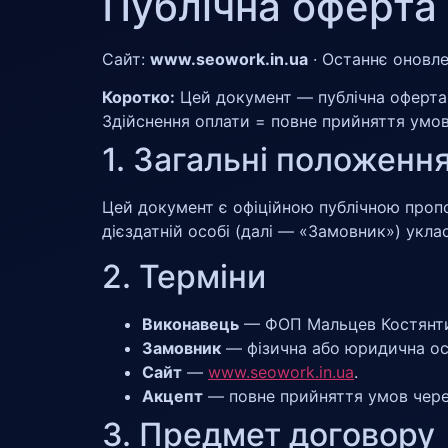
Публічна оферта
Сайт:
www.seowork.in.ua
·
Останнє оновле
Коротко:
Цей документ — публічна оферта
Здійснення оплати = повне прийняття умов (
1. Загальні положенн
Цей документ є офіційною публічною про
дієздатній особі (далі — «Замовник») укла
2. Терміни
Виконавець
— ФОП Мальцев Костянти
Замовник
— фізична або юридична осо
Сайт
—
www.seowork.in.ua
.
Акцепт
— повне прийняття умов чере
3. Предмет договору