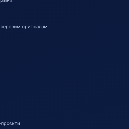
паперовим оригіналам.
б-проєкти