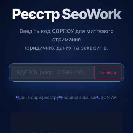
Реєстр SeoWork
Введіть код ЄДРПОУ для миттєвого
отримання
юридичних даних та реквізитів.
Знайти
Дані з держреєстру
Родовий відмінок
JSON API