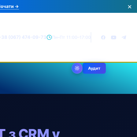
×
очати →
+38 (067) 474-09-73
Пн–Пт 11:00–17:00
Аудит
И
T з CRM у