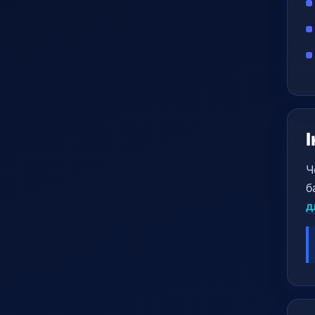
Ч
б
д