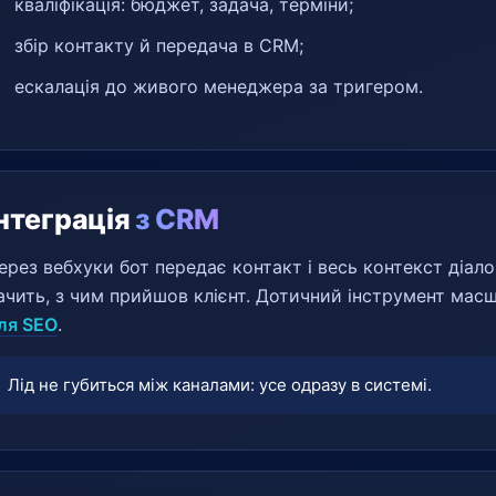
кваліфікація: бюджет, задача, терміни;
збір контакту й передача в CRM;
ескалація до живого менеджера за тригером.
Інтеграція
з CRM
ерез вебхуки бот передає контакт і весь контекст діа
ачить, з чим прийшов клієнт. Дотичний інструмент ма
ля SEO
.
Лід не губиться між каналами: усе одразу в системі.