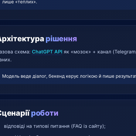
лише «теплих».
Архітектура
рішення
азова схема:
ChatGPT API
як «мозок» + канал (Telegra
аних.
Модель веде діалог, бекенд керує логікою й пише результа
Сценарії
роботи
відповіді на типові питання (FAQ із сайту);