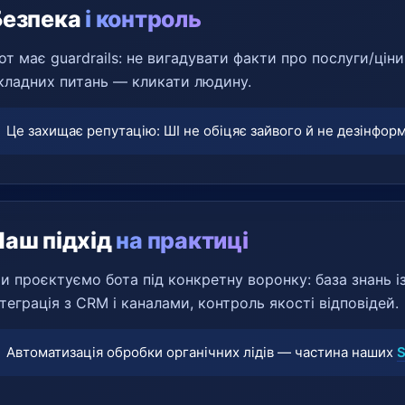
Безпека
і контроль
от має guardrails: не вигадувати факти про послуги/ціни
кладних питань — кликати людину.
Це захищає репутацію: ШІ не обіцяє зайвого й не дезінформ
Наш підхід
на практиці
и проєктуємо бота під конкретну воронку: база знань із с
нтеграція з CRM і каналами, контроль якості відповідей.
Автоматизація обробки органічних лідів — частина наших