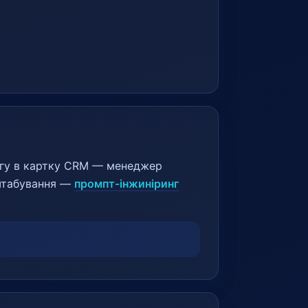
логу в картку CRM — менеджер
сштабування —
промпт-інжиніринг