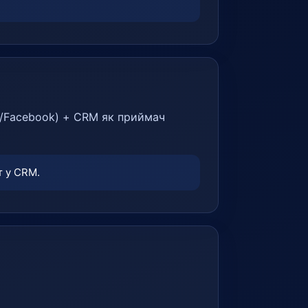
m/Facebook) + CRM як приймач
т у CRM.