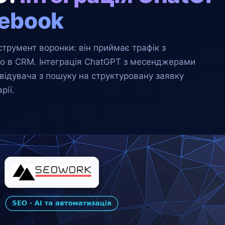
cebook
струмент воронки: він приймає трафік з
його в CRM. Інтеграція ChatGPT з месенджерами
відувача з пошуку на структуровану заявку
рії.