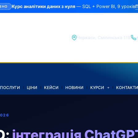
П
Курс аналітики даних з нуля
— SQL + Power BI, 9 уроків
ВНО
Черкаси, Смілянська 119
ПОСЛУГИ
ЦІНИ
КЕЙСИ
НОВИНИ
КУРСИ
КОНТАКТ
2026
O:
інтеграція ChatGP