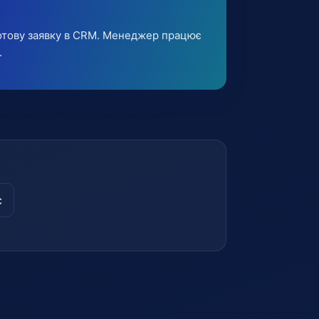
 готову заявку в CRM. Менеджер працює
.
с