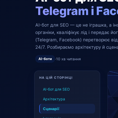
Telegram і Fa
AI-бот для SEO — це не іграшка, а ін
органіки, кваліфікує лід і передає 
(Telegram, Facebook) перетворює від
24/7. Розбираємо архітектуру й сцена
AI-боти
·
10 хв читання
НА ЦІЙ СТОРІНЦІ
AI-бот для SEO
Архітектура
Сценарії