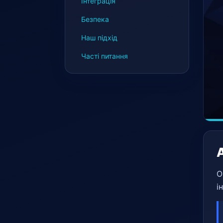
Інтеграція
Безпека
Наш підхід
Часті питання
О
і