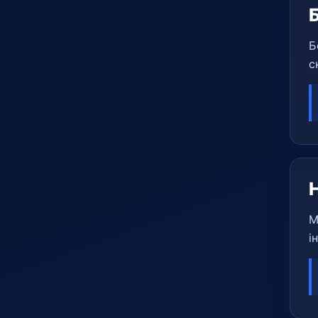
Б
с
М
і